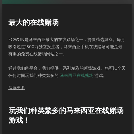
最大的在线赌场
ECWON是马来西亚最大的在线赌场之一，提供精选游戏。每月
吸引超过1500万独立投注者，马来西亚手机在线赌场可能是最
有趣的免费在线赌场网站之一。
通过我们的平台，我们提供一系列精彩的赌场游戏。您可以全天
任何时间玩我们种类繁多的
马来西亚在线赌场
游戏。
阅读更多
玩我们种类繁多的马来西亚在线赌场
游戏！