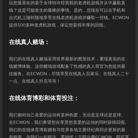
玩您最喜欢的基于全球特许经营权的老虎机游戏并从中赢取真
钱？这是可能发生的最棒的事情。是的，您现在可以在手机和
台式机上随时随地享受在线老虎机游戏并赚取一些钱。ECWON
提供500多种老虎机游戏，保证您获得丰厚的回报。
在线真人赌场：
我们的在线真人赌场采用世界最新的图形技术，重现真实的在
线赌博体验。这些赌场游戏配备了性感的真人荷官为您提供最
佳服务。在ECWON，尽情享受在线真人百家乐、在线真人二十
一点、在线真人扑克等等！
在线体育博彩和体育投注：
我们都对自己喜爱的运动有某种热爱，无论是足球还是篮球。
在ECWON，我们希望您在享受您喜爱的运动的同时获得回报。
我们的在线体育博彩拥有与世界各地主要经纪商同步更新的最
新赔率。与我们一起投注，零担忧！立即注册ECWON，即可享