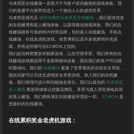
马来西亚在线赌场一直致力于为客户提供极致的游戏体验。我
们的直播平台将带您进入一个激动人心的虚拟世界。
马来西亚领先且
值得信赖的马来西亚在线赌场
，我们提供优质
的在线赌博和真人赌场体验，以获得最佳游戏体验。我们的在
线赌场拥有可靠的特许经营品牌，包括真人在线赌场、手机在
线赌场、在线老虎机游戏、体育博彩以及许多纸牌和扑克游
戏，所有这些都可在ECWON上找到。
我们提供种类繁多的独家游戏，让您尽情享受。我们所有的在
线赌场游戏都适用于桌面和移动设备，因此我们的客户可以随
时随地玩。我们的
在线赌场
配备了世界领先的在线安全系统，
因此玩家可以无忧无虑地安全享受游戏。加入我们的在线赌
场，我们将现代设计和功能放在首位。我们以真实的
马来西亚
真人赌场
图形和体验让您眼花缭乱，享受与真人荷官身临其境
的真人赌场。我们拥有满足在线赌徒所需的一切。
ECWON
是
您最好的在线赌场。
在线累积奖金老虎机游戏：