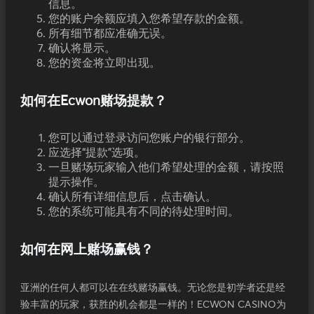
信息。
您的账户余额应填入您希望存款的金额。
所有细节都应准确无误。
确认将显示。
您的资金将立即出现。
如何在Ecwon赌场提款？
您可以通过登录访问您账户的银行部分。
应选择“提款”选项。
一旦赌场玩家输入他们希望处理的金额，请按照
提示操作。
确认所有详细信息后，点击确认。
您的系统可能具有不同的待处理时间。
如何在网上赌场赢钱？
亚洲的任何人都可以在在线赌场赢钱。无论您是初学者还是经
验丰富的玩家，获胜的机会都是一样的！ECWON CASINO为