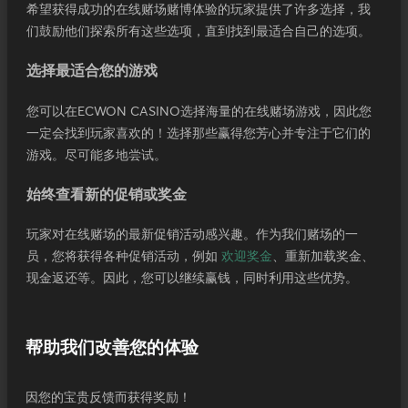
希望获得成功的在线赌场赌博体验的玩家提供了许多选择，我
们鼓励他们探索所有这些选项，直到找到最适合自己的选项。
选择最适合您的游戏
您可以在ECWON CASINO选择海量的在线赌场游戏，因此您
一定会找到玩家喜欢的！选择那些赢得您芳心并专注于它们的
游戏。尽可能多地尝试。
始终查看新的促销或奖金
玩家对在线赌场的最新促销活动感兴趣。作为我们赌场的一
员，您将获得各种促销活动，例如
欢迎奖金
、重新加载奖金、
现金返还等。因此，您可以继续赢钱，同时利用这些优势。
帮助我们改善您的体验
因您的宝贵反馈而获得奖励！