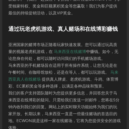
受独家特权、奖金和巨额累积奖金等您赢取！我们为客户提供
最佳的持续促销活动，以及VIP奖金。
通过玩老虎机游戏、真人赌场和在线博彩赚钱
亚洲国家的赌博市场正随着玩家快速发展。您可以通过玩高质
量的视频老虎机游戏，在
马来西亚在线赌博
中赚钱。如今，无
论您身在何处，都可以随时访问我们的手机赌场游戏。
马来西亚的手机赌场旨在适用于所有操作系统，让您无论是在
午餐时间、在咖啡馆放松，还是在等人，都可以玩游戏。
马来
西亚真人在线赌场
提供真人牌桌、老虎机游戏、斗鸡、体育博
彩、EC累积奖金等多种选择，以满足各种品味和预算。
我们的客户支持团队随时为您提供更多信息，并回答您关于马
来西亚在线博彩的疑问。只需给我们发送一封邮件，您将在5分
钟内收到我们的回复。网站上的实时聊天功能始终为我们的玩
家开放。长期以来，马来西亚一直是一些最佳赌场的首选目的
地。ECWON就是这样一家在线赌场，它将为您提供安全的游戏
体验。