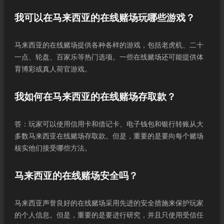
我可以在马来西亚的在线赌场玩哪些游戏？
马来西亚的在线赌场提供各种各样的游戏，包括老虎机、二十
一点、轮盘、百家乐等热门选项。一些在线赌场还可能提供体
育博彩或真人荷官游戏。
我如何在马来西亚的在线赌场存取款？
答：玩家可以使用信用卡和借记卡、电子钱包和银行转账从大
多数马来西亚在线赌场存取款。但是，重要的是要向每个赌场
核实他们接受哪些方法。
马来西亚的在线赌场安全吗？
马来西亚声誉良好的在线赌场采用先进的安全措施来保护玩家
的个人信息。但是，重要的是要进行研究，并且只使用受信任