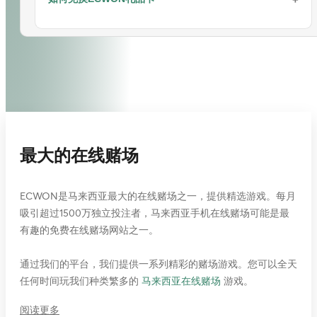
1. 会员可以通过访问
购物
页面使用游戏积分兑换他们喜爱的物品。
步骤 5: 请仔细核对您的存款金额和游戏优惠信息，然后点
恭喜！您的兑换成功。
击“保存”。
充值成功后，您可以查看状态。
2. 使用游戏积分兑换喜爱物品的步骤：
立即兑换EC积分：
EC商城
步骤 6: 充值完成。
注意：您也可以通过现金存款（CDM）、DuitNow或银行转账进行
ECWON礼品卡兑换指南
存款。
3. 将商品添加到您的购物车。
步骤 1: 使用您的会员ID登录。
请按照以下步骤进行兑换：
充值成功后，您可以查看充值状态。
步骤 2: 选择您偏好的游戏产品（例如：
真人娱乐城
/
体育博彩
/
老
步骤 1: 登录您的游戏ID并点击“存款”页面。
注意：您也可以通过在线转账、现金存款（CMD）、 电子钱
虎机
/
4D
）。
包（Touch'n Go、Grab Pay、Shopee Pay、Boost Pay 和
DuitNow）进行充值。
步骤 2: 点击兑换图标。
步骤 3: 选择一个游戏平台并点击“立即玩”。
2. 会员只能通过有效投注赚取游戏积分，即使最终输掉。
最大的在线赌场
步骤 3: 输入兑换码并点击“下一步”按钮。
立即开始游戏并赢取大奖！
3. EC积分将在次日1 PM（GMT +8）在会员网站上计算并显示。
步骤 4: 摘要页面将显示礼品卡信息，如下所示。点击“保存”进行兑
立即兑换EC积分：
EC商城
ECWON是马来西亚最大的在线赌场之一，提供精选游戏。每月
换。
吸引超过1500万独立投注者，马来西亚手机在线赌场可能是最
步骤 5: 如果兑换成功，交易记录将显示在“现金历史”和“账单”页面。
有趣的免费在线赌场网站之一。
4. 使用您在会员网站注册的会员ID登录。
更多详情：
礼品卡指南
通过我们的平台，我们提供一系列精彩的赌场游戏。您可以全天
任何时间玩我们种类繁多的
马来西亚在线赌场
游戏。
阅读更多