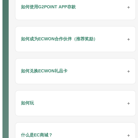
如何使用G2POINT APP存款
请按照以下步骤进行存款：
通过G2POINT APP（支付网关）存款
如何成为ECWON合作伙伴（推荐奖励）
请按照以下步骤进行存款：
步骤 1: 登录“
ECWON
”网站按钮。
您可以作为
联盟会员
加入ECWON。
请按照以下步骤通过电脑进行存款：
步骤 2: 点击“
立即注册
”按钮。
如何兑换ECWON礼品卡
步骤 1: 联系ECWON在线客服获取推荐码（例如：
在线客服
/
Whatsapp
/ 微信/
Telegram
）
步骤 3: 填写注册表格。
步骤 2: 邀请朋友加入
ECWON
或通过任何社交媒体平台推广自己成
ECWON礼品卡兑换指南
步骤 4: 点击“立即注册”按钮完成注册。
为
ECWON
合作伙伴。
步骤 1: 通过在线客服获取最新的银行账户信息。
如何玩
请按照以下步骤进行兑换：
步骤 5: 开始游戏。
步骤 3: 获得高达40%的永久利润。
步骤 2: 登录您的银行账户并进行转账。
步骤 1: 登录您的游戏ID并点击“存款”页面。
恭喜！您已全部设置完毕！
步骤 4: 开始赚钱。
仅需几个简单步骤即可开始游戏
步骤 3: 登录您的玩家账户并点击“存款”。
步骤 2: 点击兑换图标。
步骤 1: 登录您的游戏ID并选择“存款”。
更多详情：
联盟奖励
什么是EC商城？
请按照以下步骤开始游戏：