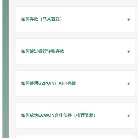
欲了解更多详情和咨询，请联系我们：
联系我们
立即兑换EC积分：
EC商城
请将您的反馈或投诉通过电子邮件发送给我们
如何存款（马来西亚）
您可以通过以下链接向相关部门提交反馈表：
反馈表
4. 使用您在会员网站注册的会员ID登录。
欲了解更多详情和咨询，请联系我们：
联系我们
请参考以下在电脑上注册的步骤：
通过VADERPAY（支付网关）存款
如何通过银行转账存款
请按照以下步骤通过手机进行存款：
通过银行转账存款
如何使用G2POINT APP存款
请按照以下步骤进行存款：
5. 点击“结账”按钮。
通过G2POINT APP（支付网关）存款
如何成为ECWON合作伙伴（推荐奖励）
请按照以下步骤进行存款：
步骤 1: 登录“
ECWON
”网站按钮。
您可以作为
联盟会员
加入ECWON。