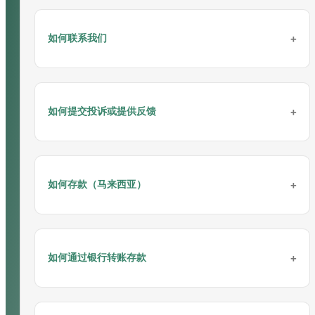
会员注册简单步骤
如何联系我们
请参考以下在手机上注册的步骤：
四种联系我们的方式
如何提交投诉或提供反馈
您可以24/7通过官方
在线客服
、
Whatsapp
、
Telegram
或 微信联
系我们。
欲了解更多详情和咨询，请联系我们：
联系我们
请将您的反馈或投诉通过电子邮件发送给我们
如何存款（马来西亚）
您可以通过以下链接向相关部门提交反馈表：
反馈表
欲了解更多详情和咨询，请联系我们：
联系我们
请参考以下在电脑上注册的步骤：
通过VADERPAY（支付网关）存款
如何通过银行转账存款
请按照以下步骤通过手机进行存款：
通过银行转账存款