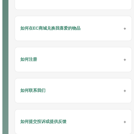
步骤 4: 选择一个优惠活动。
步骤 3: 输入兑换码并点击“下一步”按钮。
步骤 2: 选择您希望兑换的优惠套餐。
步骤 5: 选择银行转账并选择您希望转账的银行。
步骤 1: 登录您的游戏账户并选择“存款”。
步骤 4: 摘要页面将显示礼品卡信息，如下所示。点击“保存”进行兑
EC商城功能允许会员使用EC积分兑换他们喜爱的物品。
步骤 3: 选择G2POINT支付方式进行存款。
换。
步骤 6: 填写金额、银行账户名称、日期、时间和转账类型。
步骤 2: 选择一个优惠活动。
如何在EC商城兑换我喜爱的物品
会员可以通过有效投注赚取游戏积分。
步骤 4: 输入存款金额，然后点击“下一步”。
步骤 5: 如果兑换成功，交易记录将显示在“现金历史”和“账单”页面。
步骤 7: 上传您的转账收据作为附件，然后点击“保存”。
步骤 3: 选择您的充值存款方式【VADERPAY / BIGPAYZ】。
1. EC积分将显示在会员网站的右上角。
步骤 5: 验证您的充值金额和优惠信息，然后点击“保存”。
更多详情：
礼品卡指南
充值成功后，您可以查看充值状态。
使用游戏积分兑换
步骤 4: 输入您希望充值的金额，然后点击“下一步”。
步骤 6: 通过G2POINT完成充值。
如何注册
1. 会员可以通过访问
购物
页面使用游戏积分兑换他们喜爱的物品。
步骤 5: 请仔细核对您的存款金额和游戏优惠信息，然后点
击“保存”。
充值成功后，您可以查看状态。
2. 使用游戏积分兑换喜爱物品的步骤：
步骤 6: 充值完成。
注意：您也可以通过现金存款（CDM）、DuitNow或银行转账进行
存款。
3. 将商品添加到您的购物车。
会员注册简单步骤
步骤 1: 使用您的会员ID登录。
如何联系我们
充值成功后，您可以查看充值状态。
请参考以下在手机上注册的步骤：
步骤 2: 选择您偏好的游戏产品（例如：
真人娱乐城
/
体育博彩
/
老
注意：您也可以通过在线转账、现金存款（CMD）、 电子钱
虎机
/
4D
）。
包（Touch'n Go、Grab Pay、Shopee Pay、Boost Pay 和
四种联系我们的方式
DuitNow）进行充值。
步骤 3: 选择一个游戏平台并点击“立即玩”。
2. 会员只能通过有效投注赚取游戏积分，即使最终输掉。
如何提交投诉或提供反馈
您可以24/7通过官方
在线客服
、
Whatsapp
、
Telegram
或 微信
24/7联系我们。
立即开始游戏并赢取大奖！
3. EC积分将在次日1 PM（GMT +8）在会员网站上计算并显示。