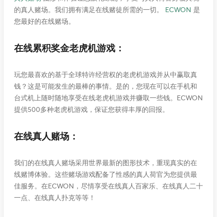
的真人赌场。我们拥有满足在线赌徒所需的一切。
ECWON
是
您最好的在线赌场。
在线累积奖金老虎机游戏：
玩您最喜欢的基于全球特许经营权的老虎机游戏并从中赢取真
钱？这是可能发生的最棒的事情。是的，您现在可以在手机和
台式机上随时随地享受在线老虎机游戏并赚取一些钱。ECWON
7. 继续结账。
提供500多种老虎机游戏，保证您获得丰厚的回报。
恭喜！您的兑换成功。
在线真人赌场：
>立即兑换EC积分：
EC商城
我们的在线真人赌场采用世界最新的图形技术，重现真实的在
线赌博体验。这些赌场游戏配备了性感的真人荷官为您提供最
佳服务。在ECWON，尽情享受在线真人百家乐、在线真人二十
一点、在线真人扑克等等！