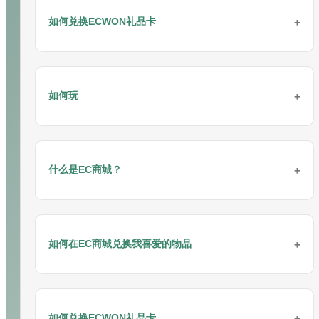
请按照以下步骤通过电脑进行存款：
步骤 2: 点击“
立即注册
”按钮。
如何兑换ECWON礼品卡
步骤 1: 联系ECWON在线客服获取推荐码（例如：
在线客服
/
Whatsapp
/ 微信/
Telegram
）
步骤 3: 填写注册表格。
步骤 2: 邀请朋友加入
ECWON
或通过任何社交媒体平台推广自己成
ECWON礼品卡兑换指南
步骤 4: 点击“立即注册”按钮完成注册。
6. 输入您的收货地址。
为
ECWON
合作伙伴。
步骤 1: 通过在线客服获取最新的银行账户信息。
如何玩
请按照以下步骤进行兑换：
步骤 5: 开始游戏。
步骤 3: 获得高达40%的永久利润。
步骤 2: 登录您的银行账户并进行转账。
步骤 1: 登录您的游戏ID并点击“存款”页面。
恭喜！您已全部设置完毕！
步骤 4: 开始赚钱。
仅需几个简单步骤即可开始游戏
步骤 3: 登录您的玩家账户并点击“存款”。
步骤 2: 点击兑换图标。
步骤 1: 登录您的游戏ID并选择“存款”。
欲了解更多详情和咨询：
联盟奖励
什么是EC商城？
请按照以下步骤开始游戏：
步骤 4: 选择一个优惠活动。
步骤 3: 输入兑换码并点击“下一步”按钮。
步骤 2: 选择您希望兑换的优惠套餐。
步骤 5: 选择银行转账并选择您希望转账的银行。
步骤 1: 登录您的游戏账户并选择“存款”。
步骤 4: 摘要页面将显示礼品卡信息，如下所示。点击“保存”进行兑
EC商城功能允许会员使用EC积分兑换他们喜爱的物品。
步骤 3: 选择G2POINT支付方式进行存款。
换。
步骤 6: 填写金额、银行账户名称、日期、时间和转账类型。
步骤 2: 选择一个优惠活动。
如何在EC商城兑换我喜爱的物品
会员可以通过有效投注赚取游戏积分。
步骤 4: 输入存款金额，然后点击“下一步”。
步骤 5: 如果兑换成功，交易记录将显示在“现金历史”和“账单”页面。
步骤 7: 上传您的转账收据作为附件，然后点击“保存”。
步骤 3: 选择您的充值存款方式【VADERPAY / BIGPAYZ】。
1. EC积分将显示在会员网站的右上角。
步骤 5: 验证您的充值金额和优惠信息，然后点击“保存”。
更多详情：
礼品卡指南
充值成功后，您可以查看充值状态。
使用游戏积分兑换
步骤 4: 输入您希望充值的金额，然后点击“下一步”。
7. 继续结账。
步骤 6: 通过G2POINT完成充值。
如何兑换ECWON礼品卡