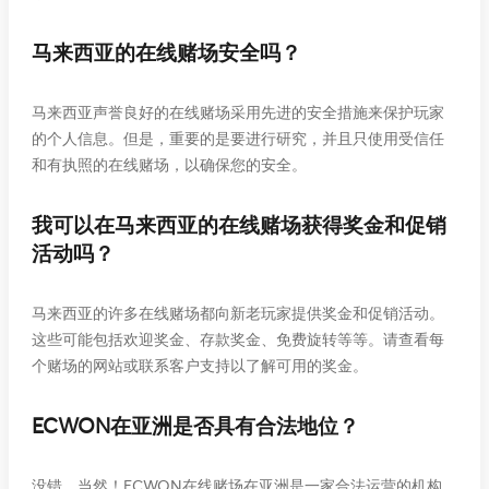
马来西亚的在线赌场安全吗？
马来西亚声誉良好的在线赌场采用先进的安全措施来保护玩家
的个人信息。但是，重要的是要进行研究，并且只使用受信任
和有执照的在线赌场，以确保您的安全。
我可以在马来西亚的在线赌场获得奖金和促销
活动吗？
马来西亚的许多在线赌场都向新老玩家提供奖金和促销活动。
这些可能包括欢迎奖金、存款奖金、免费旋转等等。请查看每
个赌场的网站或联系客户支持以了解可用的奖金。
ECWON在亚洲是否具有合法地位？
没错，当然！ECWON在线赌场在亚洲是一家合法运营的机构。