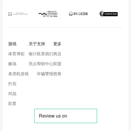
游戏
关于
支持
更多
体育博彩
银行
联系我们
商店
赌场
亮点
帮助中心
联盟
老虎机游戏
诈骗警报
慈善
扑克
对战
彩票