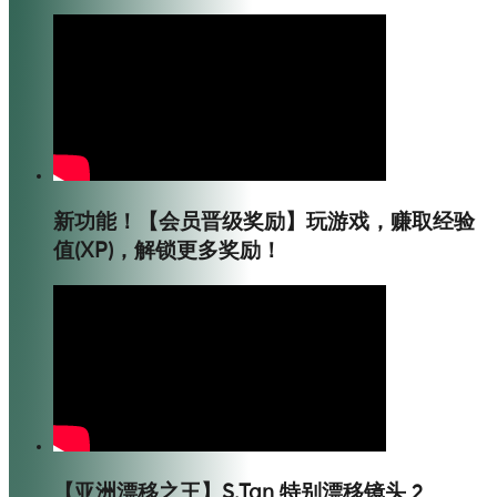
新功能！【会员晋级奖励】玩游戏，赚取经验
值(XP)，解锁更多奖励！
【亚洲漂移之王】S.Tan 特别漂移镜头 2