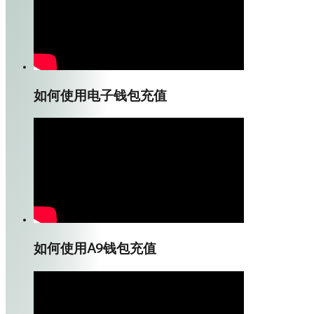
如何使用电子钱包充值
如何使用A9钱包充值