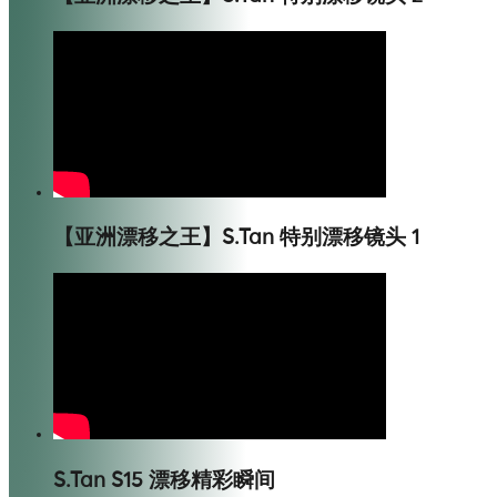
【亚洲漂移之王】S.Tan 特别漂移镜头 1
S.Tan S15 漂移精彩瞬间