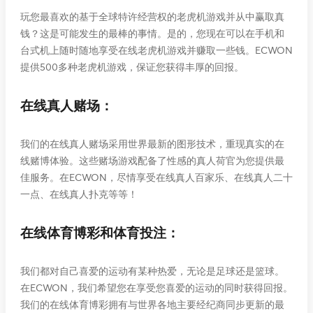
玩您最喜欢的基于全球特许经营权的老虎机游戏并从中赢取真
钱？这是可能发生的最棒的事情。是的，您现在可以在手机和
台式机上随时随地享受在线老虎机游戏并赚取一些钱。ECWON
提供500多种老虎机游戏，保证您获得丰厚的回报。
在线真人赌场：
我们的在线真人赌场采用世界最新的图形技术，重现真实的在
线赌博体验。这些赌场游戏配备了性感的真人荷官为您提供最
佳服务。在ECWON，尽情享受在线真人百家乐、在线真人二十
一点、在线真人扑克等等！
在线体育博彩和体育投注：
我们都对自己喜爱的运动有某种热爱，无论是足球还是篮球。
在ECWON，我们希望您在享受您喜爱的运动的同时获得回报。
我们的在线体育博彩拥有与世界各地主要经纪商同步更新的最