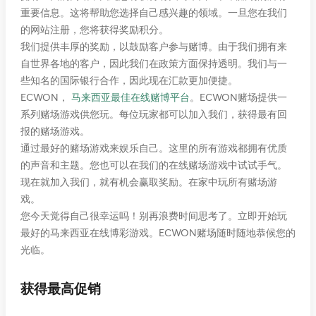
重要信息。这将帮助您选择自己感兴趣的领域。一旦您在我们
的网站注册，您将获得奖励积分。
我们提供丰厚的奖励，以鼓励客户参与赌博。由于我们拥有来
自世界各地的客户，因此我们在政策方面保持透明。我们与一
些知名的国际银行合作，因此现在汇款更加便捷。
ECWON，
马来西亚最佳在线赌博平台
。ECWON赌场提供一
系列赌场游戏供您玩。每位玩家都可以加入我们，获得最有回
报的赌场游戏。
通过最好的赌场游戏来娱乐自己。这里的所有游戏都拥有优质
的声音和主题。您也可以在我们的在线赌场游戏中试试手气。
现在就加入我们，就有机会赢取奖励。在家中玩所有赌场游
戏。
您今天觉得自己很幸运吗！别再浪费时间思考了。立即开始玩
最好的马来西亚在线博彩游戏。ECWON赌场随时随地恭候您的
光临。
获得最高促销