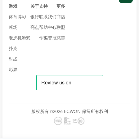
游戏
关于
支持
更多
体育博彩
银行
联系我们
商店
赌场
亮点
帮助中心
联盟
老虎机游戏
诈骗警报
慈善
扑克
对战
彩票
版权所有 ©2026 ECWON 保留所有权利