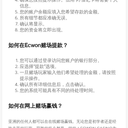
信息。
您的账户余额应填入您希望存款的金额。
所有细节都应准确无误。
确认将显示。
您的资金将立即出现。
如何在Ecwon赌场提款？
您可以通过登录访问您账户的银行部分。
应选择“提款”选项。
一旦赌场玩家输入他们希望处理的金额，请按照
提示操作。
确认所有详细信息后，点击确认。
您的系统可能具有不同的待处理时间。
如何在网上赌场赢钱？
亚洲的任何人都可以在在线赌场赢钱。无论您是初学者还是经