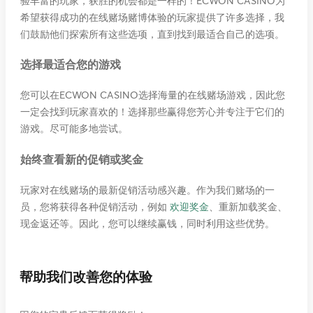
验丰富的玩家，获胜的机会都是一样的！ECWON CASINO为
希望获得成功的在线赌场赌博体验的玩家提供了许多选择，我
们鼓励他们探索所有这些选项，直到找到最适合自己的选项。
选择最适合您的游戏
您可以在ECWON CASINO选择海量的在线赌场游戏，因此您
一定会找到玩家喜欢的！选择那些赢得您芳心并专注于它们的
游戏。尽可能多地尝试。
始终查看新的促销或奖金
玩家对在线赌场的最新促销活动感兴趣。作为我们赌场的一
员，您将获得各种促销活动，例如
欢迎奖金
、重新加载奖金、
现金返还等。因此，您可以继续赢钱，同时利用这些优势。
帮助我们改善您的体验